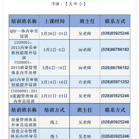
字体：【
大
中
小
】